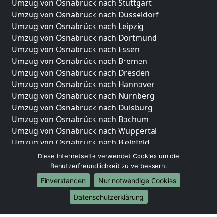
Umzug von Osnabrück nach Stuttgart
Umzug von Osnabrück nach Düsseldorf
Umzug von Osnabrück nach Leipzig
Umzug von Osnabrück nach Dortmund
Umzug von Osnabrück nach Essen
Umzug von Osnabrück nach Bremen
Umzug von Osnabrück nach Dresden
Umzug von Osnabrück nach Hannover
Umzug von Osnabrück nach Nürnberg
Umzug von Osnabrück nach Duisburg
Umzug von Osnabrück nach Bochum
Umzug von Osnabrück nach Wuppertal
Umzug von Osnabrück nach Bielefeld
Umzug von Osnabrück nach Bonn
Diese Internetseite verwendet Cookies um die
Umzug von Osnabrück nach Münster
Benutzerfreundlichkeit zu verbessern.
Einverstanden
Nur notwendige Cookies
Internationale-Umzüge
Datenschutzerklärung
Umzug von Osnabrück nach Brasilien
Umzug von Osnabrück nach Brunei Darussalam