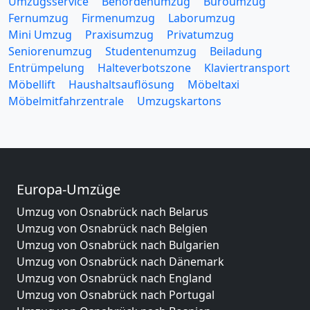
Umzugsservice
Behördenumzug
Büroumzug
Fernumzug
Firmenumzug
Laborumzug
Mini Umzug
Praxisumzug
Privatumzug
Seniorenumzug
Studentenumzug
Beiladung
Entrümpelung
Halteverbotszone
Klaviertransport
Möbellift
Haushaltsauflösung
Möbeltaxi
Möbelmitfahrzentrale
Umzugskartons
Europa-Umzüge
Umzug von Osnabrück nach Belarus
Umzug von Osnabrück nach Belgien
Umzug von Osnabrück nach Bulgarien
Umzug von Osnabrück nach Dänemark
Umzug von Osnabrück nach England
Umzug von Osnabrück nach Portugal