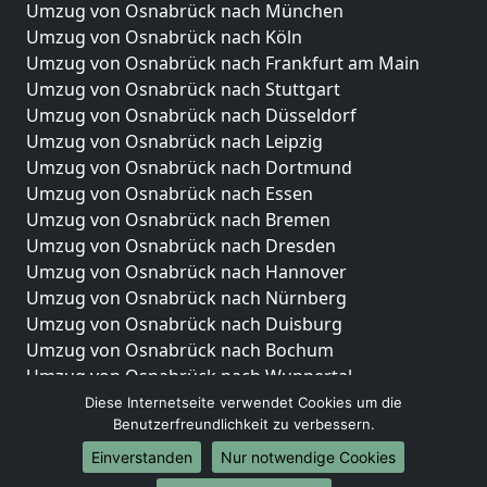
Umzug von Osnabrück nach München
Umzug von Osnabrück nach Köln
Umzug von Osnabrück nach Frankfurt am Main
Umzug von Osnabrück nach Stuttgart
Umzug von Osnabrück nach Düsseldorf
Umzug von Osnabrück nach Leipzig
Umzug von Osnabrück nach Dortmund
Umzug von Osnabrück nach Essen
Umzug von Osnabrück nach Bremen
Umzug von Osnabrück nach Dresden
Umzug von Osnabrück nach Hannover
Umzug von Osnabrück nach Nürnberg
Umzug von Osnabrück nach Duisburg
Umzug von Osnabrück nach Bochum
Umzug von Osnabrück nach Wuppertal
Umzug von Osnabrück nach Bielefeld
Diese Internetseite verwendet Cookies um die
Benutzerfreundlichkeit zu verbessern.
Umzug von Osnabrück nach Bonn
Umzug von Osnabrück nach Münster
Einverstanden
Nur notwendige Cookies