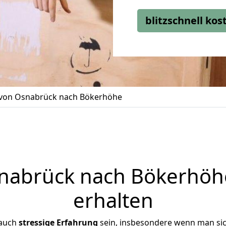
blitzschnell ko
von Osnabrück nach Bökerhöhe
abrück nach Bökerhöhe
erhalten
 auch
stressige
Erfahrung
sein, insbesondere wenn man si