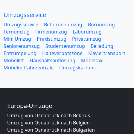
Umzugsservice
Umzugsservice
Behördenumzug
Büroumzug
Fernumzug
Firmenumzug
Laborumzug
Mini Umzug
Praxisumzug
Privatumzug
Seniorenumzug
Studentenumzug
Beiladung
Entrümpelung
Halteverbotszone
Klaviertransport
Möbellift
Haushaltsauflösung
Möbeltaxi
Möbelmitfahrzentrale
Umzugskartons
Europa-Umzüge
Umzug von Osnabrück nach Belarus
Umzug von Osnabrück nach Belgien
Umzug von Osnabrück nach Bulgarien