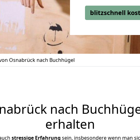
blitzschnell ko
on Osnabrück nach Buchhügel
abrück nach Buchhügel
erhalten
 auch
stressige
Erfahrung
sein, insbesondere wenn man si