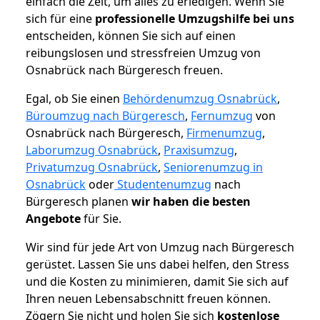
einfach die Zeit, um alles zu erledigen. Wenn Sie
sich für eine
professionelle Umzugshilfe bei uns
entscheiden, können Sie sich auf einen
reibungslosen und stressfreien Umzug von
Osnabrück nach Bürgeresch freuen.
Egal, ob Sie einen
Behördenumzug Osnabrück
,
Büroumzug nach Bürgeresch
,
Fernumzug
von
Osnabrück nach Bürgeresch,
Firmenumzug
,
Laborumzug Osnabrück
,
Praxisumzug
,
Privatumzug Osnabrück
,
Seniorenumzug in
Osnabrück
oder
Studentenumzug
nach
Bürgeresch planen
wir haben die besten
Angebote
für Sie.
Wir sind für jede Art von Umzug nach Bürgeresch
gerüstet. Lassen Sie uns dabei helfen, den Stress
und die Kosten zu minimieren, damit Sie sich auf
Ihren neuen Lebensabschnitt freuen können.
Zögern Sie nicht und holen Sie sich
kostenlose