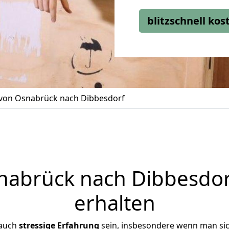
blitzschnell ko
on Osnabrück nach Dibbesdorf
abrück nach Dibbesdorf
erhalten
 auch
stressige
Erfahrung
sein, insbesondere wenn man si