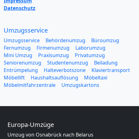
Impressum
Datenschutz
Umzugsservice
Umzugsservice
Behördenumzug
Büroumzug
Fernumzug
Firmenumzug
Laborumzug
Mini Umzug
Praxisumzug
Privatumzug
Seniorenumzug
Studentenumzug
Beiladung
Entrümpelung
Halteverbotszone
Klaviertransport
Möbellift
Haushaltsauflösung
Möbeltaxi
Möbelmitfahrzentrale
Umzugskartons
Europa-Umzüge
Umzug von Osnabrück nach Belarus