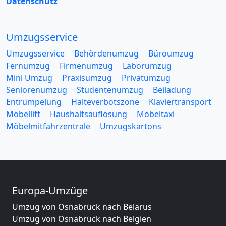
Datenschutz
Umzugsservice
Umzugsservice
Behördenumzug
Büroumzug
Fernumzug
Firmenumzug
Laborumzug
Mini Umzug
Praxisumzug
Privatumzug
Seniorenumzug
Studentenumzug
Beiladung
Entrümpelung
Halteverbotszone
Klaviertransport
Möbellift
Haushaltsauflösung
Möbeltaxi
Möbelmitfahrzentrale
Umzugskartons
Europa-Umzüge
Umzug von Osnabrück nach Belarus
Umzug von Osnabrück nach Belgien