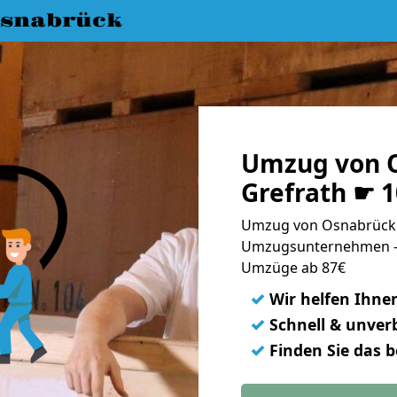
snabrück
Umzug von 
Grefrath ☛ 
Umzug von Osnabrück n
Umzugsunternehmen - 
Umzüge ab 87€
✓
Wir helfen Ihne
✓
Schnell & unverb
✓
Finden Sie das 