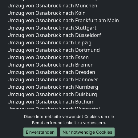
Umzug von Osnabrück nach München
Umzug von Osnabrück nach Köln
Umzug von Osnabrück nach Frankfurt am Main
Umzug von Osnabrück nach Stuttgart
Umzug von Osnabrück nach Düsseldorf
Umzug von Osnabrück nach Leipzig
Umzug von Osnabrück nach Dortmund
Umzug von Osnabrück nach Essen
Umzug von Osnabrück nach Bremen
Umzug von Osnabrück nach Dresden
Umzug von Osnabrück nach Hannover
Umzug von Osnabrück nach Nürnberg
Umzug von Osnabrück nach Duisburg
Umzug von Osnabrück nach Bochum
Umzug von Osnabrück nach Wuppertal
Umzug von Osnabrück nach Bielefeld
Diese Internetseite verwendet Cookies um die
Benutzerfreundlichkeit zu verbessern.
Umzug von Osnabrück nach Bonn
Umzug von Osnabrück nach Münster
Einverstanden
Nur notwendige Cookies