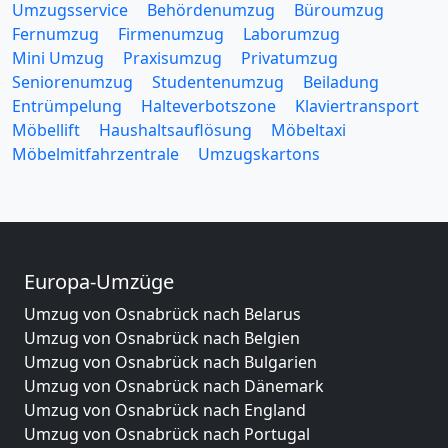
Umzugsservice
Behördenumzug
Büroumzug
Fernumzug
Firmenumzug
Laborumzug
Mini Umzug
Praxisumzug
Privatumzug
Seniorenumzug
Studentenumzug
Beiladung
Entrümpelung
Halteverbotszone
Klaviertransport
Möbellift
Haushaltsauflösung
Möbeltaxi
Möbelmitfahrzentrale
Umzugskartons
Europa-Umzüge
Umzug von Osnabrück nach Belarus
Umzug von Osnabrück nach Belgien
Umzug von Osnabrück nach Bulgarien
Umzug von Osnabrück nach Dänemark
Umzug von Osnabrück nach England
Umzug von Osnabrück nach Portugal