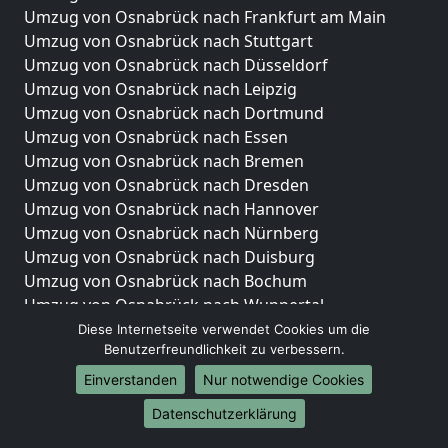
Umzug von Osnabrück nach Frankfurt am Main
Umzug von Osnabrück nach Stuttgart
Umzug von Osnabrück nach Düsseldorf
Umzug von Osnabrück nach Leipzig
Umzug von Osnabrück nach Dortmund
Umzug von Osnabrück nach Essen
Umzug von Osnabrück nach Bremen
Umzug von Osnabrück nach Dresden
Umzug von Osnabrück nach Hannover
Umzug von Osnabrück nach Nürnberg
Umzug von Osnabrück nach Duisburg
Umzug von Osnabrück nach Bochum
Umzug von Osnabrück nach Wuppertal
Umzug von Osnabrück nach Bielefeld
Diese Internetseite verwendet Cookies um die
Benutzerfreundlichkeit zu verbessern.
Umzug von Osnabrück nach Bonn
Umzug von Osnabrück nach Münster
Einverstanden
Nur notwendige Cookies
Internationale-Umzüge
Datenschutzerklärung