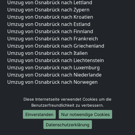
Umzug von Osnabrück nach Lettland
Umzug von Osnabrück nach Zypern
Umzug von Osnabrück nach Kroatien
Umzug von Osnabrück nach Estland
Umzug von Osnabrück nach Finnland
Umzug von Osnabrück nach Frankreich
Umzug von Osnabrück nach Griechenland
Umzug von Osnabrück nach Italien
Umzug von Osnabrück nach Liechtenstein
Umzug von Osnabrück nach Luxemburg
Umzug von Osnabrück nach Niederlande
Umzug von Osnabrück nach Norwegen
Umzüge-Deutschlandweit
Diese Internetseite verwendet Cookies um die
Umzug von Osnabrück nach Berlin
Benutzerfreundlichkeit zu verbessern.
Umzug von Osnabrück nach Hamburg
Einverstanden
Nur notwendige Cookies
Umzug von Osnabrück nach München
Datenschutzerklärung
Umzug von Osnabrück nach Köln
Umzug von Osnabrück nach Frankfurt am Main