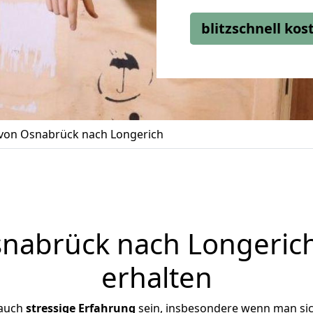
blitzschnell ko
on Osnabrück nach Longerich
abrück nach Longerich
erhalten
 auch
stressige
Erfahrung
sein, insbesondere wenn man si