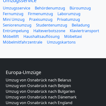
Umzugsservice
Umzugsservice
Behördenumzug
Büroumzug
Fernumzug
Firmenumzug
Laborumzug
Mini Umzug
Praxisumzug
Privatumzug
Seniorenumzug
Studentenumzug
Beiladung
Entrümpelung
Halteverbotszone
Klaviertransport
Möbellift
Haushaltsauflösung
Möbeltaxi
Möbelmitfahrzentrale
Umzugskartons
Europa-Umzüge
Umzug von Osnabrück nach Belarus
Umzug von Osnabrück nach Belgien
Umzug von Osnabrück nach Bulgarien
Umzug von Osnabrück nach Dänemark
Umzug von Osnabrück nach England