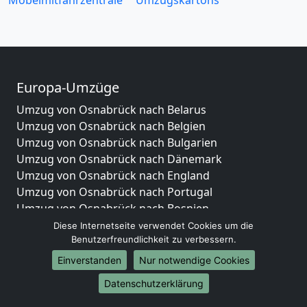
Möbelmitfahrzentrale
Umzugskartons
Europa-Umzüge
Umzug von Osnabrück nach Belarus
Umzug von Osnabrück nach Belgien
Umzug von Osnabrück nach Bulgarien
Umzug von Osnabrück nach Dänemark
Umzug von Osnabrück nach England
Umzug von Osnabrück nach Portugal
Umzug von Osnabrück nach Bosnien
und Herzegowina
Diese Internetseite verwendet Cookies um die
Benutzerfreundlichkeit zu verbessern.
Umzug von Osnabrück nach Irland
Umzug von Osnabrück nach Lettland
Einverstanden
Nur notwendige Cookies
Umzug von Osnabrück nach Zypern
Datenschutzerklärung
Umzug von Osnabrück nach Kroatien