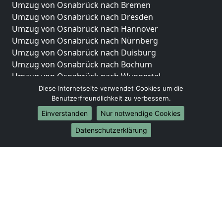
Umzug von Osnabrück nach Bremen
Umzug von Osnabrück nach Dresden
Umzug von Osnabrück nach Hannover
Umzug von Osnabrück nach Nürnberg
Umzug von Osnabrück nach Duisburg
Umzug von Osnabrück nach Bochum
Umzug von Osnabrück nach Wuppertal
Umzug von Osnabrück nach Bielefeld
Diese Internetseite verwendet Cookies um die
Benutzerfreundlichkeit zu verbessern.
Umzug von Osnabrück nach Bonn
Umzug von Osnabrück nach Münster
Einverstanden
Nur notwendige Cookies
Internationale-Umzüge
Datenschutzerklärung
Umzug von Osnabrück nach Brasilien
Umzug von Osnabrück nach Brunei Darussalam
Umzug von Osnabrück nach Burkina Faso
Umzug von Osnabrück nach Burundi
Umzug von Osnabrück nach Chile
Umzug von Osnabrück nach China
Umzug von Osnabrück nach Cookinseln