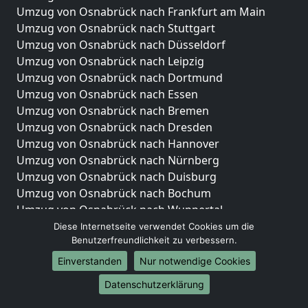
Umzug von Osnabrück nach Frankfurt am Main
Umzug von Osnabrück nach Stuttgart
Umzug von Osnabrück nach Düsseldorf
Umzug von Osnabrück nach Leipzig
Umzug von Osnabrück nach Dortmund
Umzug von Osnabrück nach Essen
Umzug von Osnabrück nach Bremen
Umzug von Osnabrück nach Dresden
Umzug von Osnabrück nach Hannover
Umzug von Osnabrück nach Nürnberg
Umzug von Osnabrück nach Duisburg
Umzug von Osnabrück nach Bochum
Umzug von Osnabrück nach Wuppertal
Umzug von Osnabrück nach Bielefeld
Diese Internetseite verwendet Cookies um die
Benutzerfreundlichkeit zu verbessern.
Umzug von Osnabrück nach Bonn
Umzug von Osnabrück nach Münster
Einverstanden
Nur notwendige Cookies
Internationale-Umzüge
Datenschutzerklärung