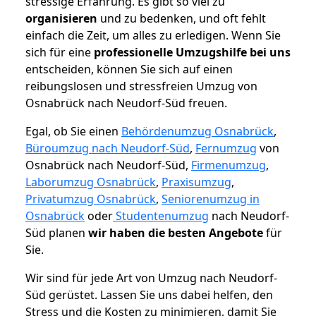
stressige Erfahrung. Es gibt so viel zu
organisieren
und zu bedenken, und oft fehlt
einfach die Zeit, um alles zu erledigen. Wenn Sie
sich für eine
professionelle Umzugshilfe bei uns
entscheiden, können Sie sich auf einen
reibungslosen und stressfreien Umzug von
Osnabrück nach Neudorf-Süd freuen.
Egal, ob Sie einen
Behördenumzug Osnabrück
,
Büroumzug nach Neudorf-Süd
,
Fernumzug
von
Osnabrück nach Neudorf-Süd,
Firmenumzug
,
Laborumzug Osnabrück
,
Praxisumzug
,
Privatumzug Osnabrück
,
Seniorenumzug in
Osnabrück
oder
Studentenumzug
nach Neudorf-
Süd planen
wir haben die besten Angebote
für
Sie.
Wir sind für jede Art von Umzug nach Neudorf-
Süd gerüstet. Lassen Sie uns dabei helfen, den
Stress und die Kosten zu minimieren, damit Sie