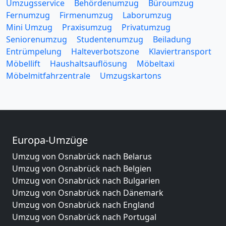
Umzugsservice
Behördenumzug
Büroumzug
Fernumzug
Firmenumzug
Laborumzug
Mini Umzug
Praxisumzug
Privatumzug
Seniorenumzug
Studentenumzug
Beiladung
Entrümpelung
Halteverbotszone
Klaviertransport
Möbellift
Haushaltsauflösung
Möbeltaxi
Möbelmitfahrzentrale
Umzugskartons
Europa-Umzüge
Umzug von Osnabrück nach Belarus
Umzug von Osnabrück nach Belgien
Umzug von Osnabrück nach Bulgarien
Umzug von Osnabrück nach Dänemark
Umzug von Osnabrück nach England
Umzug von Osnabrück nach Portugal