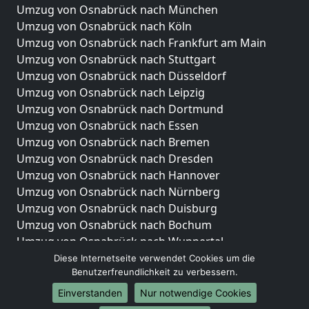
Umzug von Osnabrück nach München
Umzug von Osnabrück nach Köln
Umzug von Osnabrück nach Frankfurt am Main
Umzug von Osnabrück nach Stuttgart
Umzug von Osnabrück nach Düsseldorf
Umzug von Osnabrück nach Leipzig
Umzug von Osnabrück nach Dortmund
Umzug von Osnabrück nach Essen
Umzug von Osnabrück nach Bremen
Umzug von Osnabrück nach Dresden
Umzug von Osnabrück nach Hannover
Umzug von Osnabrück nach Nürnberg
Umzug von Osnabrück nach Duisburg
Umzug von Osnabrück nach Bochum
Umzug von Osnabrück nach Wuppertal
Umzug von Osnabrück nach Bielefeld
Diese Internetseite verwendet Cookies um die
Benutzerfreundlichkeit zu verbessern.
Umzug von Osnabrück nach Bonn
Umzug von Osnabrück nach Münster
Einverstanden
Nur notwendige Cookies