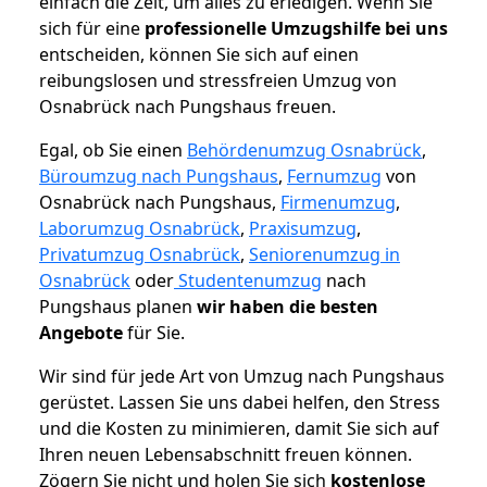
einfach die Zeit, um alles zu erledigen. Wenn Sie
sich für eine
professionelle Umzugshilfe bei uns
entscheiden, können Sie sich auf einen
reibungslosen und stressfreien Umzug von
Osnabrück nach Pungshaus freuen.
Egal, ob Sie einen
Behördenumzug Osnabrück
,
Büroumzug nach Pungshaus
,
Fernumzug
von
Osnabrück nach Pungshaus,
Firmenumzug
,
Laborumzug Osnabrück
,
Praxisumzug
,
Privatumzug Osnabrück
,
Seniorenumzug in
Osnabrück
oder
Studentenumzug
nach
Pungshaus planen
wir haben die besten
Angebote
für Sie.
Wir sind für jede Art von Umzug nach Pungshaus
gerüstet. Lassen Sie uns dabei helfen, den Stress
und die Kosten zu minimieren, damit Sie sich auf
Ihren neuen Lebensabschnitt freuen können.
Zögern Sie nicht und holen Sie sich
kostenlose