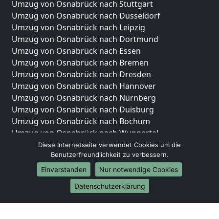
Umzug von Osnabrück nach Stuttgart
Umzug von Osnabrück nach Düsseldorf
Umzug von Osnabrück nach Leipzig
Umzug von Osnabrück nach Dortmund
Umzug von Osnabrück nach Essen
Umzug von Osnabrück nach Bremen
Umzug von Osnabrück nach Dresden
Umzug von Osnabrück nach Hannover
Umzug von Osnabrück nach Nürnberg
Umzug von Osnabrück nach Duisburg
Umzug von Osnabrück nach Bochum
Umzug von Osnabrück nach Wuppertal
Umzug von Osnabrück nach Bielefeld
Diese Internetseite verwendet Cookies um die
Benutzerfreundlichkeit zu verbessern.
Umzug von Osnabrück nach Bonn
Umzug von Osnabrück nach Münster
Einverstanden
Nur notwendige Cookies
Internationale-Umzüge
Datenschutzerklärung
Umzug von Osnabrück nach Brasilien
Umzug von Osnabrück nach Brunei Darussalam