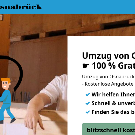
snabrück
Umzug von O
☛ 100 % Gra
Umzug von Osnabrück 
- Kostenlose Angebote
✓
Wir helfen Ihne
✓
Schnell & unverb
✓
Finden Sie das 
blitzschnell ko