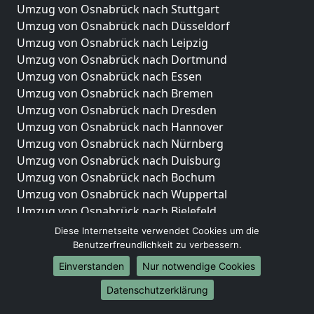
Umzug von Osnabrück nach Stuttgart
Umzug von Osnabrück nach Düsseldorf
Umzug von Osnabrück nach Leipzig
Umzug von Osnabrück nach Dortmund
Umzug von Osnabrück nach Essen
Umzug von Osnabrück nach Bremen
Umzug von Osnabrück nach Dresden
Umzug von Osnabrück nach Hannover
Umzug von Osnabrück nach Nürnberg
Umzug von Osnabrück nach Duisburg
Umzug von Osnabrück nach Bochum
Umzug von Osnabrück nach Wuppertal
Umzug von Osnabrück nach Bielefeld
Umzug von Osnabrück nach Bonn
Diese Internetseite verwendet Cookies um die
Umzug von Osnabrück nach Münster
Benutzerfreundlichkeit zu verbessern.
Einverstanden
Nur notwendige Cookies
Internationale-Umzüge
Datenschutzerklärung
Umzug von Osnabrück nach Brasilien
Umzug von Osnabrück nach Brunei Darussalam