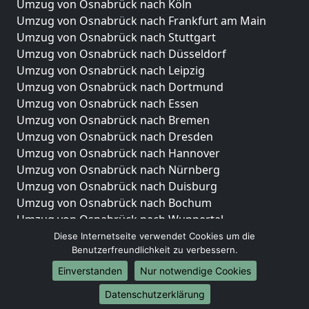
Umzug von Osnabrück nach Köln
Umzug von Osnabrück nach Frankfurt am Main
Umzug von Osnabrück nach Stuttgart
Umzug von Osnabrück nach Düsseldorf
Umzug von Osnabrück nach Leipzig
Umzug von Osnabrück nach Dortmund
Umzug von Osnabrück nach Essen
Umzug von Osnabrück nach Bremen
Umzug von Osnabrück nach Dresden
Umzug von Osnabrück nach Hannover
Umzug von Osnabrück nach Nürnberg
Umzug von Osnabrück nach Duisburg
Umzug von Osnabrück nach Bochum
Umzug von Osnabrück nach Wuppertal
Umzug von Osnabrück nach Bielefeld
Diese Internetseite verwendet Cookies um die
Benutzerfreundlichkeit zu verbessern.
Umzug von Osnabrück nach Bonn
Umzug von Osnabrück nach Münster
Einverstanden
Nur notwendige Cookies
Internationale-Umzüge
Datenschutzerklärung