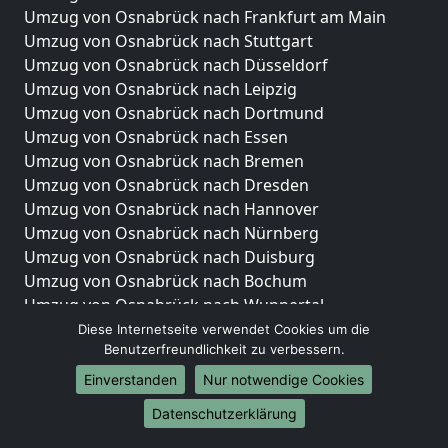
Umzug von Osnabrück nach Frankfurt am Main
Umzug von Osnabrück nach Stuttgart
Umzug von Osnabrück nach Düsseldorf
Umzug von Osnabrück nach Leipzig
Umzug von Osnabrück nach Dortmund
Umzug von Osnabrück nach Essen
Umzug von Osnabrück nach Bremen
Umzug von Osnabrück nach Dresden
Umzug von Osnabrück nach Hannover
Umzug von Osnabrück nach Nürnberg
Umzug von Osnabrück nach Duisburg
Umzug von Osnabrück nach Bochum
Umzug von Osnabrück nach Wuppertal
Umzug von Osnabrück nach Bielefeld
Diese Internetseite verwendet Cookies um die
Benutzerfreundlichkeit zu verbessern.
Umzug von Osnabrück nach Bonn
Umzug von Osnabrück nach Münster
Einverstanden
Nur notwendige Cookies
Internationale-Umzüge
Datenschutzerklärung