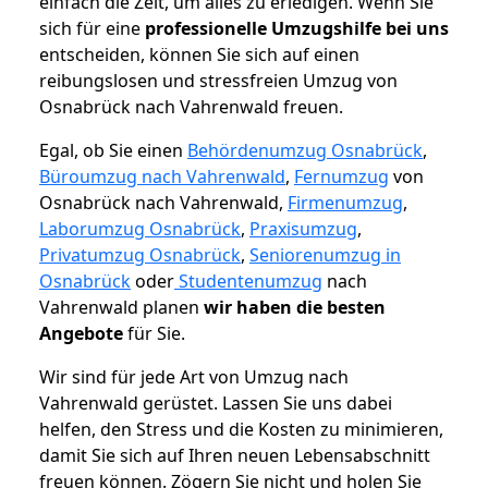
einfach die Zeit, um alles zu erledigen. Wenn Sie
sich für eine
professionelle Umzugshilfe bei uns
entscheiden, können Sie sich auf einen
reibungslosen und stressfreien Umzug von
Osnabrück nach Vahrenwald freuen.
Egal, ob Sie einen
Behördenumzug Osnabrück
,
Büroumzug nach Vahrenwald
,
Fernumzug
von
Osnabrück nach Vahrenwald,
Firmenumzug
,
Laborumzug Osnabrück
,
Praxisumzug
,
Privatumzug Osnabrück
,
Seniorenumzug in
Osnabrück
oder
Studentenumzug
nach
Vahrenwald planen
wir haben die besten
Angebote
für Sie.
Wir sind für jede Art von Umzug nach
Vahrenwald gerüstet. Lassen Sie uns dabei
helfen, den Stress und die Kosten zu minimieren,
damit Sie sich auf Ihren neuen Lebensabschnitt
freuen können.
Zögern Sie nicht und holen Sie