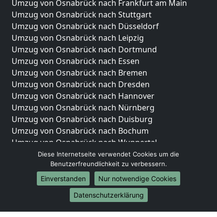
Umzug von Osnabrück nach Frankfurt am Main
Umzug von Osnabrück nach Stuttgart
Umzug von Osnabrück nach Düsseldorf
Umzug von Osnabrück nach Leipzig
Umzug von Osnabrück nach Dortmund
Umzug von Osnabrück nach Essen
Umzug von Osnabrück nach Bremen
Umzug von Osnabrück nach Dresden
Umzug von Osnabrück nach Hannover
Umzug von Osnabrück nach Nürnberg
Umzug von Osnabrück nach Duisburg
Umzug von Osnabrück nach Bochum
Umzug von Osnabrück nach Wuppertal
Umzug von Osnabrück nach Bielefeld
Diese Internetseite verwendet Cookies um die
Benutzerfreundlichkeit zu verbessern.
Umzug von Osnabrück nach Bonn
Umzug von Osnabrück nach Münster
Einverstanden
Nur notwendige Cookies
Internationale-Umzüge
Datenschutzerklärung
Umzug von Osnabrück nach Brasilien