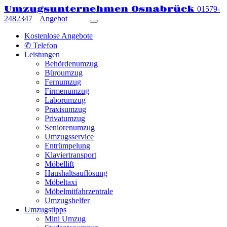
Umzugsunternehmen Osnabrück
01579-
2482347
Angebot
Kostenlose Angebote
✆ Telefon
Leistungen
Behördenumzug
Büroumzug
Fernumzug
Firmenumzug
Laborumzug
Praxisumzug
Privatumzug
Seniorenumzug
Umzugsservice
Entrümpelung
Klaviertransport
Möbellift
Haushaltsauflösung
Möbeltaxi
Möbelmitfahrzentrale
Umzugshelfer
Umzugstipps
Mini Umzug