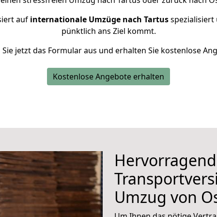
 einen stressfreien Umzug nach Tartus oder zurück nach O
iert auf
internationale Umzüge nach Tartus
spezialisiert
pünktlich ans Ziel kommt.
n Sie jetzt das Formular aus und erhalten Sie kostenlose An
Kostenlose Angebote erhalten
Hervorragend
Transportvers
Umzug von O
Um Ihnen das nötige Vertra