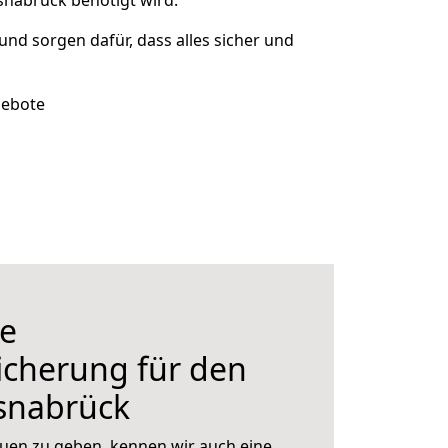
snabrück benötigt wird.
 und sorgen dafür, dass alles sicher und
gebote
e
icherung für den
snabrück
uen zu geben, kennen wir auch eine