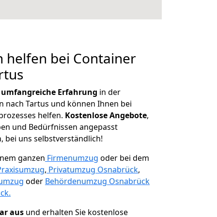
 helfen bei Container
rtus
r
umfangreiche Erfahrung
in der
 nach Tartus und können Ihnen bei
prozesses helfen.
K
ostenlose Angebote
,
ben und Bedürfnissen angepasst
 bei uns selbstverständlich!
einem ganzen
Firmenumzug
oder bei dem
Praxisumzug
,
Privatumzug Osnabrück
,
numzug
oder
Behördenumzug Osnabrück
ck.
lar aus
und erhalten Sie kostenlose