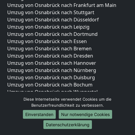
Umzug von Osnabrück nach Frankfurt am Main
Umzug von Osnabrück nach Stuttgart
Umzug von Osnabrück nach Düsseldorf
Umzug von Osnabrück nach Leipzig
Umzug von Osnabrück nach Dortmund
Umzug von Osnabrück nach Essen
Umzug von Osnabrück nach Bremen
Umzug von Osnabrück nach Dresden
Umzug von Osnabrück nach Hannover
Umzug von Osnabrück nach Nürnberg
Umzug von Osnabrück nach Duisburg
Umzug von Osnabrück nach Bochum
Umzug von Osnabrück nach Wuppertal
Umzug von Osnabrück nach Bielefeld
Diese Internetseite verwendet Cookies um die
Benutzerfreundlichkeit zu verbessern.
Umzug von Osnabrück nach Bonn
Umzug von Osnabrück nach Münster
Einverstanden
Nur notwendige Cookies
Internationale-Umzüge
Datenschutzerklärung