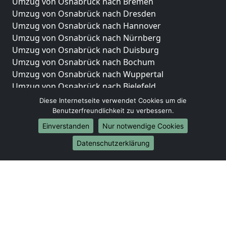
Umzug von Osnabrück nach Bremen
Umzug von Osnabrück nach Dresden
Umzug von Osnabrück nach Hannover
Umzug von Osnabrück nach Nürnberg
Umzug von Osnabrück nach Duisburg
Umzug von Osnabrück nach Bochum
Umzug von Osnabrück nach Wuppertal
Umzug von Osnabrück nach Bielefeld
Umzug von Osnabrück nach Bonn
Diese Internetseite verwendet Cookies um die
Umzug von Osnabrück nach Münster
Benutzerfreundlichkeit zu verbessern.
Einverstanden
Nur notwendige Cookies
Internationale-Umzüge
Datenschutzerklärung
Umzug von Osnabrück nach Brasilien
Umzug von Osnabrück nach Brunei Darussalam
Umzug von Osnabrück nach Burkina Faso
Umzug von Osnabrück nach Burundi
Umzug von Osnabrück nach Chile
Umzug von Osnabrück nach China
Umzug von Osnabrück nach Cookinseln