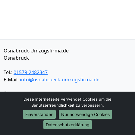
Osnabrück-Umzugsfirma.de
Osnabrück
Tel.:
01579-2482347
E-Mail:
info@osnabrueck-umzugsfirma.de
Öffnungszeiten:
Mo - Sa: 08:30 - 17:00 Uhr
Diese Internetseite verwendet Cookies um die
Impressum
Benutzerfreundlichkeit zu verbessern.
Datenschutz
Einverstanden
Nur notwendige Cookies
Datenschutzerklärung
Umzugsservice