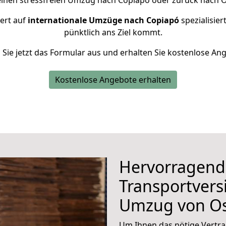
einen stressfreien Umzug nach Copiapó oder zurück nach 
iert auf
internationale Umzüge nach Copiapó
spezialisier
pünktlich ans Ziel kommt.
n Sie jetzt das Formular aus und erhalten Sie kostenlose An
Kostenlose Angebote erhalten
Hervorragend
Transportvers
Umzug von O
Um Ihnen das nötige Vertra