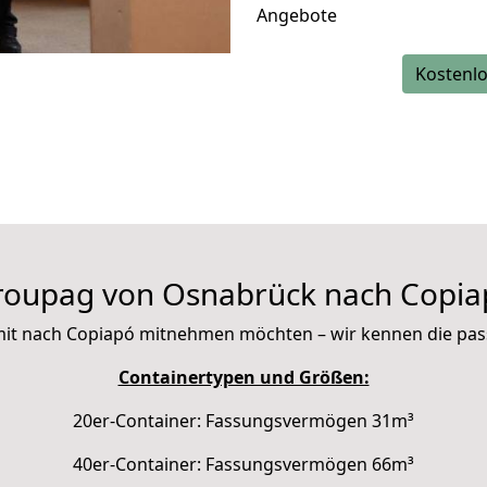
Angebote
Kostenlo
roupag von Osnabrück nach Copia
ie mit nach Copiapó mitnehmen möchten – wir kennen die pa
Containertypen und Größen:
20er-Container: Fassungsvermögen 31m³
40er-Container: Fassungsvermögen 66m³