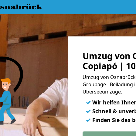
snabrück
Umzug von 
Copiapó | 1
Umzug von Osnabrück n
Groupage - Beiladung i
Überseeumzüge.
✓
Wir helfen Ihne
✓
Schnell & unverb
✓
Finden Sie das 