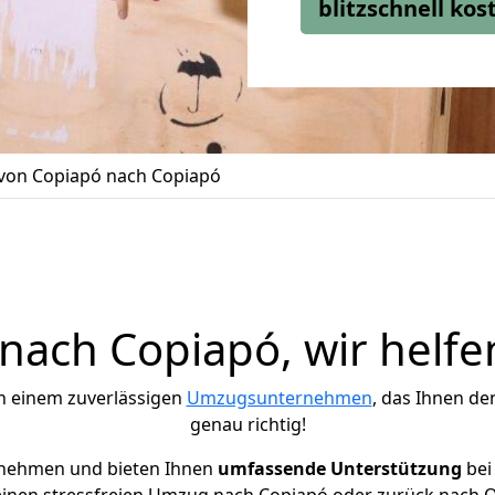
blitzschnell ko
on Copiapó nach Copiapó
ach Copiapó, wir helfe
h einem zuverlässigen
Umzugsunternehmen
, das Ihnen de
genau richtig!
rnehmen und bieten Ihnen
umfassende Unterstützung
bei