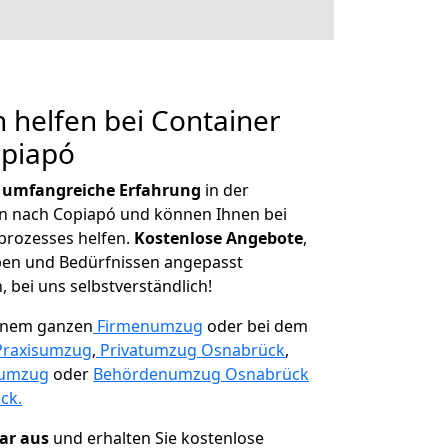
 helfen bei Container
opiapó
r
umfangreiche Erfahrung
in der
 nach Copiapó und können Ihnen bei
prozesses helfen.
K
ostenlose Angebote
,
ben und Bedürfnissen angepasst
 bei uns selbstverständlich!
einem ganzen
Firmenumzug
oder bei dem
Praxisumzug
,
Privatumzug Osnabrück
,
numzug
oder
Behördenumzug Osnabrück
ck.
lar aus
und erhalten Sie kostenlose