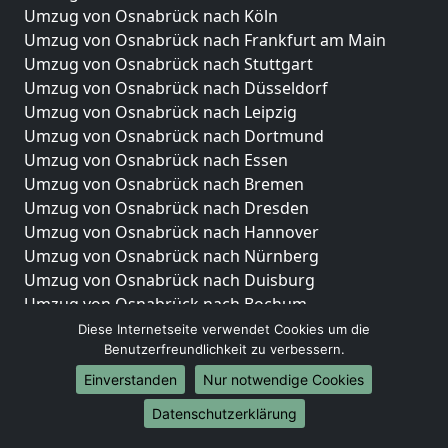
Umzug von Osnabrück nach Köln
Umzug von Osnabrück nach Frankfurt am Main
Umzug von Osnabrück nach Stuttgart
Umzug von Osnabrück nach Düsseldorf
Umzug von Osnabrück nach Leipzig
Umzug von Osnabrück nach Dortmund
Umzug von Osnabrück nach Essen
Umzug von Osnabrück nach Bremen
Umzug von Osnabrück nach Dresden
Umzug von Osnabrück nach Hannover
Umzug von Osnabrück nach Nürnberg
Umzug von Osnabrück nach Duisburg
Umzug von Osnabrück nach Bochum
Umzug von Osnabrück nach Wuppertal
Diese Internetseite verwendet Cookies um die
Benutzerfreundlichkeit zu verbessern.
Umzug von Osnabrück nach Bielefeld
Umzug von Osnabrück nach Bonn
Einverstanden
Nur notwendige Cookies
Umzug von Osnabrück nach Münster
Datenschutzerklärung
Internationale-Umzüge