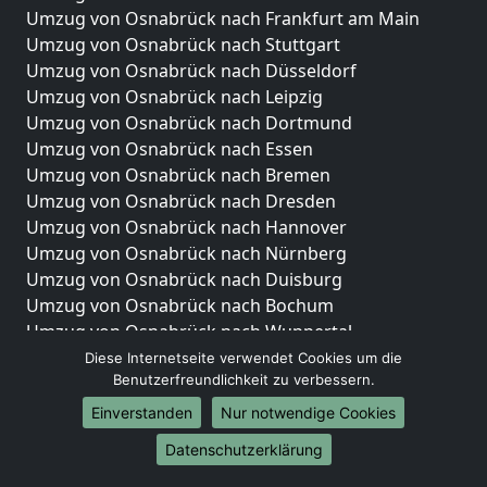
Umzug von Osnabrück nach Frankfurt am Main
Umzug von Osnabrück nach Stuttgart
Umzug von Osnabrück nach Düsseldorf
Umzug von Osnabrück nach Leipzig
Umzug von Osnabrück nach Dortmund
Umzug von Osnabrück nach Essen
Umzug von Osnabrück nach Bremen
Umzug von Osnabrück nach Dresden
Umzug von Osnabrück nach Hannover
Umzug von Osnabrück nach Nürnberg
Umzug von Osnabrück nach Duisburg
Umzug von Osnabrück nach Bochum
Umzug von Osnabrück nach Wuppertal
Umzug von Osnabrück nach Bielefeld
Diese Internetseite verwendet Cookies um die
Benutzerfreundlichkeit zu verbessern.
Umzug von Osnabrück nach Bonn
Umzug von Osnabrück nach Münster
Einverstanden
Nur notwendige Cookies
Internationale-Umzüge
Datenschutzerklärung