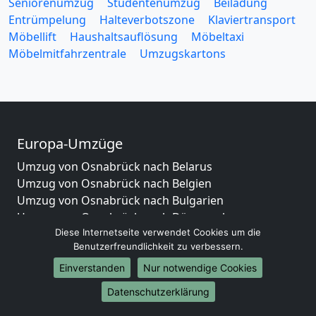
Seniorenumzug
Studentenumzug
Beiladung
Entrümpelung
Halteverbotszone
Klaviertransport
Möbellift
Haushaltsauflösung
Möbeltaxi
Möbelmitfahrzentrale
Umzugskartons
Europa-Umzüge
Umzug von Osnabrück nach Belarus
Umzug von Osnabrück nach Belgien
Umzug von Osnabrück nach Bulgarien
Umzug von Osnabrück nach Dänemark
Diese Internetseite verwendet Cookies um die
Umzug von Osnabrück nach England
Benutzerfreundlichkeit zu verbessern.
Umzug von Osnabrück nach Portugal
Umzug von Osnabrück nach Bosnien
Einverstanden
Nur notwendige Cookies
und Herzegowina
Datenschutzerklärung
Umzug von Osnabrück nach Irland