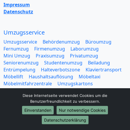
Impressum
Datenschutz
Umzugsservice
Umzugsservice
Behördenumzug
Büroumzug
Fernumzug
Firmenumzug
Laborumzug
Mini Umzug
Praxisumzug
Privatumzug
Seniorenumzug
Studentenumzug
Beiladung
Entrümpelung
Halteverbotszone
Klaviertransport
Möbellift
Haushaltsauflösung
Möbeltaxi
Möbelmitfahrzentrale
Umzugskartons
Diese Internetseite verwendet Cookies um die
Benutzerfreundlichkeit zu verbessern.
Einverstanden
Nur notwendige Cookies
Europa-Umzüge
Datenschutzerklärung