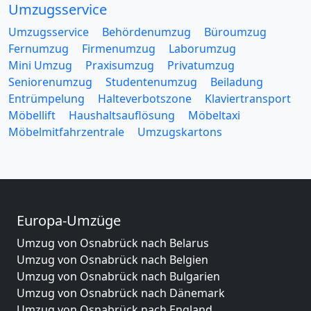
Umzugsservice
Umzugsservice
Behördenumzug
Büroumzug
Fernumzug
Firmenumzug
Laborumzug
Mini Umzug
Praxisumzug
Privatumzug
Seniorenumzug
Studentenumzug
Beiladung
Entrümpelung
Halteverbotszone
Klaviertransport
Möbellift
Haushaltsauflösung
Möbeltaxi
Möbelmitfahrzentrale
Umzugskartons
Europa-Umzüge
Umzug von Osnabrück nach Belarus
Umzug von Osnabrück nach Belgien
Umzug von Osnabrück nach Bulgarien
Umzug von Osnabrück nach Dänemark
Umzug von Osnabrück nach England