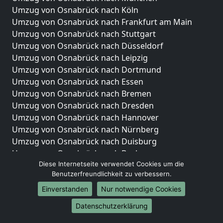
Umzug von Osnabrück nach Köln
Umzug von Osnabrück nach Frankfurt am Main
Umzug von Osnabrück nach Stuttgart
Umzug von Osnabrück nach Düsseldorf
Umzug von Osnabrück nach Leipzig
Umzug von Osnabrück nach Dortmund
Umzug von Osnabrück nach Essen
Umzug von Osnabrück nach Bremen
Umzug von Osnabrück nach Dresden
Umzug von Osnabrück nach Hannover
Umzug von Osnabrück nach Nürnberg
Umzug von Osnabrück nach Duisburg
Umzug von Osnabrück nach Bochum
Diese Internetseite verwendet Cookies um die
Umzug von Osnabrück nach Wuppertal
Benutzerfreundlichkeit zu verbessern.
Umzug von Osnabrück nach Bielefeld
Umzug von Osnabrück nach Bonn
Einverstanden
Nur notwendige Cookies
Umzug von Osnabrück nach Münster
Datenschutzerklärung
Internationale-Umzüge