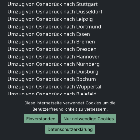
Umzug von Osnabrück nach Stuttgart
Umzug von Osnabrück nach Düsseldorf
Umzug von Osnabrück nach Leipzig
Umzug von Osnabrück nach Dortmund
Umzug von Osnabrück nach Essen
Umzug von Osnabrück nach Bremen
Umzug von Osnabrück nach Dresden
Umzug von Osnabrück nach Hannover
Umzug von Osnabrück nach Nürnberg
Umzug von Osnabrück nach Duisburg
Umzug von Osnabrück nach Bochum
Umzug von Osnabrück nach Wuppertal
Umzug von Osnabrück nach Bielefeld
Umzug von Osnabrück nach Bonn
Diese Internetseite verwendet Cookies um die
Umzug von Osnabrück nach Münster
Benutzerfreundlichkeit zu verbessern.
Einverstanden
Nur notwendige Cookies
Internationale-Umzüge
Datenschutzerklärung
Umzug von Osnabrück nach Brasilien
Umzug von Osnabrück nach Brunei Darussalam