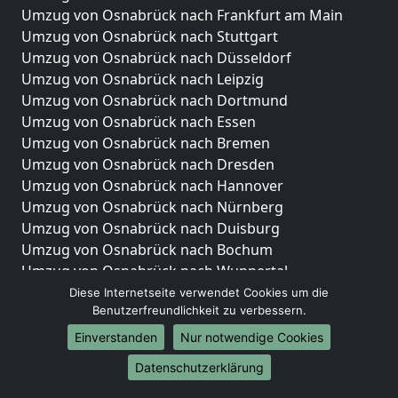
Umzug von Osnabrück nach Frankfurt am Main
Umzug von Osnabrück nach Stuttgart
Umzug von Osnabrück nach Düsseldorf
Umzug von Osnabrück nach Leipzig
Umzug von Osnabrück nach Dortmund
Umzug von Osnabrück nach Essen
Umzug von Osnabrück nach Bremen
Umzug von Osnabrück nach Dresden
Umzug von Osnabrück nach Hannover
Umzug von Osnabrück nach Nürnberg
Umzug von Osnabrück nach Duisburg
Umzug von Osnabrück nach Bochum
Umzug von Osnabrück nach Wuppertal
Umzug von Osnabrück nach Bielefeld
Diese Internetseite verwendet Cookies um die
Benutzerfreundlichkeit zu verbessern.
Umzug von Osnabrück nach Bonn
Umzug von Osnabrück nach Münster
Einverstanden
Nur notwendige Cookies
Internationale-Umzüge
Datenschutzerklärung