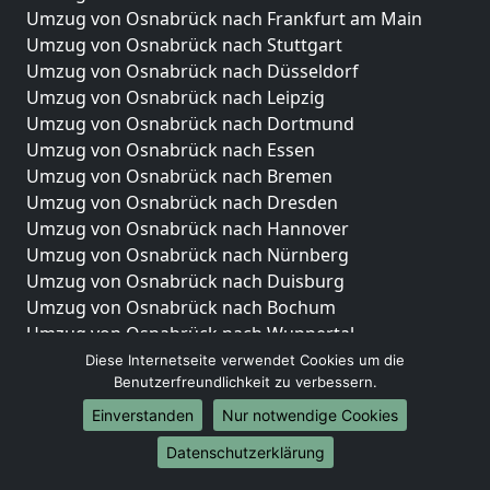
Umzug von Osnabrück nach Frankfurt am Main
Umzug von Osnabrück nach Stuttgart
Umzug von Osnabrück nach Düsseldorf
Umzug von Osnabrück nach Leipzig
Umzug von Osnabrück nach Dortmund
Umzug von Osnabrück nach Essen
Umzug von Osnabrück nach Bremen
Umzug von Osnabrück nach Dresden
Umzug von Osnabrück nach Hannover
Umzug von Osnabrück nach Nürnberg
Umzug von Osnabrück nach Duisburg
Umzug von Osnabrück nach Bochum
Umzug von Osnabrück nach Wuppertal
Umzug von Osnabrück nach Bielefeld
Diese Internetseite verwendet Cookies um die
Benutzerfreundlichkeit zu verbessern.
Umzug von Osnabrück nach Bonn
Umzug von Osnabrück nach Münster
Einverstanden
Nur notwendige Cookies
Internationale-Umzüge
Datenschutzerklärung