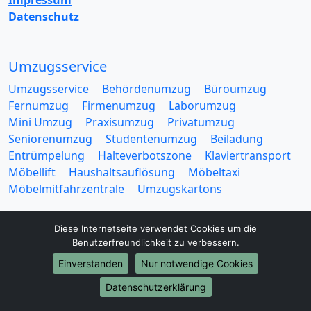
Impressum
Datenschutz
Umzugsservice
Umzugsservice
Behördenumzug
Büroumzug
Fernumzug
Firmenumzug
Laborumzug
Mini Umzug
Praxisumzug
Privatumzug
Seniorenumzug
Studentenumzug
Beiladung
Entrümpelung
Halteverbotszone
Klaviertransport
Möbellift
Haushaltsauflösung
Möbeltaxi
Möbelmitfahrzentrale
Umzugskartons
Diese Internetseite verwendet Cookies um die
Benutzerfreundlichkeit zu verbessern.
Einverstanden
Nur notwendige Cookies
Europa-Umzüge
Datenschutzerklärung
Umzug von Osnabrück nach Belarus