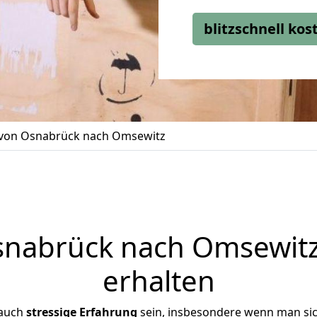
blitzschnell ko
von Osnabrück nach Omsewitz
nabrück nach Omsewitz 
erhalten
 auch
stressige
Erfahrung
sein, insbesondere wenn man si