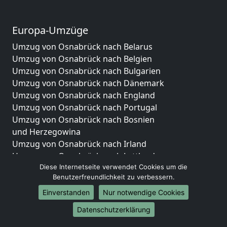
Europa-Umzüge
Umzug von Osnabrück nach Belarus
Umzug von Osnabrück nach Belgien
Umzug von Osnabrück nach Bulgarien
Umzug von Osnabrück nach Dänemark
Umzug von Osnabrück nach England
Umzug von Osnabrück nach Portugal
Umzug von Osnabrück nach Bosnien
und Herzegowina
Umzug von Osnabrück nach Irland
Umzug von Osnabrück nach Lettland
Diese Internetseite verwendet Cookies um die
Umzug von Osnabrück nach Zypern
Benutzerfreundlichkeit zu verbessern.
Umzug von Osnabrück nach Kroatien
Umzug von Osnabrück nach Estland
Einverstanden
Nur notwendige Cookies
Umzug von Osnabrück nach Finnland
Datenschutzerklärung
Umzug von Osnabrück nach Frankreich