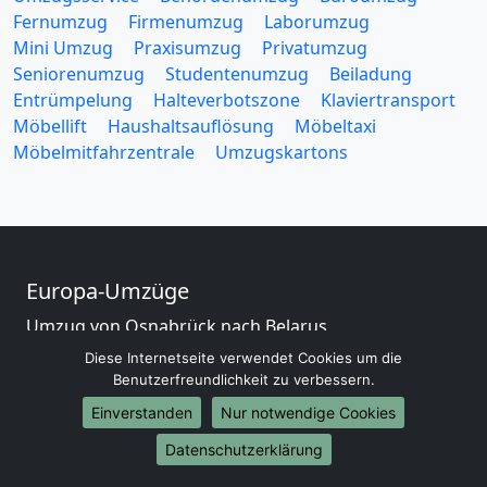
Fernumzug
Firmenumzug
Laborumzug
Mini Umzug
Praxisumzug
Privatumzug
Seniorenumzug
Studentenumzug
Beiladung
Entrümpelung
Halteverbotszone
Klaviertransport
Möbellift
Haushaltsauflösung
Möbeltaxi
Möbelmitfahrzentrale
Umzugskartons
Europa-Umzüge
Umzug von Osnabrück nach Belarus
Umzug von Osnabrück nach Belgien
Diese Internetseite verwendet Cookies um die
Umzug von Osnabrück nach Bulgarien
Benutzerfreundlichkeit zu verbessern.
Umzug von Osnabrück nach Dänemark
Einverstanden
Nur notwendige Cookies
Umzug von Osnabrück nach England
Datenschutzerklärung
Umzug von Osnabrück nach Portugal
Umzug von Osnabrück nach Bosnien