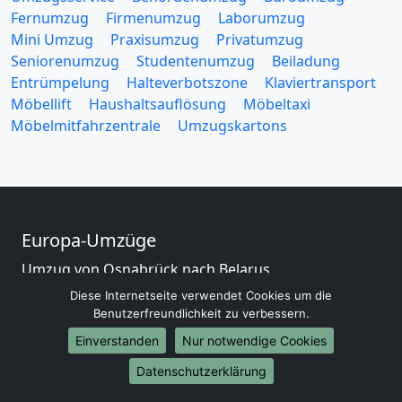
Fernumzug
Firmenumzug
Laborumzug
Mini Umzug
Praxisumzug
Privatumzug
Seniorenumzug
Studentenumzug
Beiladung
Entrümpelung
Halteverbotszone
Klaviertransport
Möbellift
Haushaltsauflösung
Möbeltaxi
Möbelmitfahrzentrale
Umzugskartons
Europa-Umzüge
Umzug von Osnabrück nach Belarus
Umzug von Osnabrück nach Belgien
Diese Internetseite verwendet Cookies um die
Umzug von Osnabrück nach Bulgarien
Benutzerfreundlichkeit zu verbessern.
Umzug von Osnabrück nach Dänemark
Einverstanden
Nur notwendige Cookies
Umzug von Osnabrück nach England
Datenschutzerklärung
Umzug von Osnabrück nach Portugal
Umzug von Osnabrück nach Bosnien