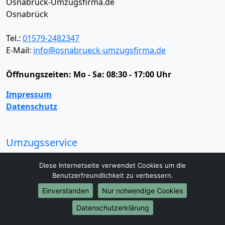
Osnabrück-Umzugsfirma.de
Osnabrück
Tel.:
01579-2482347
E-Mail:
info@osnabrueck-umzugsfirma.de
Öffnungszeiten:
Mo - Sa: 08:30 - 17:00 Uhr
Impressum
Datenschutz
Umzugsservice
Umzugsservice
Behördenumzug
Büroumzug
Diese Internetseite verwendet Cookies um die
Fernumzug
Firmenumzug
Laborumzug
Benutzerfreundlichkeit zu verbessern.
Mini Umzug
Praxisumzug
Privatumzug
Einverstanden
Nur notwendige Cookies
Seniorenumzug
Studentenumzug
Beiladung
Entrümpelung
Halteverbotszone
Klaviertransport
Datenschutzerklärung
Möbellift
Haushaltsauflösung
Möbeltaxi